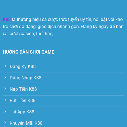
K88
là thương hiệu cá cược trực tuyến uy tín, nổi bật với kho
trò chơi đa dạng, giao dịch nhanh gọn. Đăng ký ngay để bắn
cá, cược casino, thể thao,...
HƯỚNG DẪN CHƠI GAME
Đăng Ký K88
Đăng Nhập K88
Nạp Tiền K88
Rút Tiền K88
Tải App K88
Khuyến Mãi K88