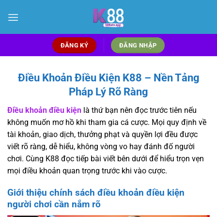
Bỏ
qua
nội
dung
ĐĂNG KÝ
ĐĂNG NHẬP
Điều Khoản Điều Kiện K88 – Nền Tảng
Pháp Lý Rõ Ràng
Điều khoản điều kiện
là thứ bạn nên đọc trước tiên nếu
không muốn mơ hồ khi tham gia cá cược. Mọi quy định về
tài khoản, giao dịch, thưởng phạt và quyền lợi đều được
viết rõ ràng, dễ hiểu, không vòng vo hay đánh đố người
chơi. Cùng K88 đọc tiếp bài viết bên dưới để hiểu trọn vẹn
mọi điều khoản quan trọng trước khi vào cược.
Giới thiệu chính sách điều khoản điều kiện
người chơi cần nắm rõ