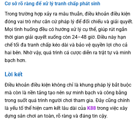
Cơ sở rõ ràng để xử lý tranh chấp phát sinh
Trong trường hợp xảy ra mâu thuẫn, điều khoản điều kiện
đóng vai trò như căn cứ pháp lý để đối chiếu và giải quyết.
Mọi tình huống đều có hướng xử lý cụ thể, giúp rút ngắn
thời gian giải quyết xuống còn 24–48 giờ. Điều này hạn
chế tối đa tranh chấp kéo dài và bảo vệ quyền lợi cho cả
hai bên. Nhờ vậy, quá trình cá cược diễn ra trật tự và minh
bạch hơn.
Lời kết
Điều khoản điều kiện không chỉ là khung pháp lý bắt buộc
mà còn là nền tảng tạo nên sự minh bạch và công bằng
trong suốt quá trình người chơi tham gia. Đây cũng chính
là yếu tố thể hiện cam kết lâu dài của
K88
trong việc xây
dựng sân chơi an toàn, rõ ràng và đáng tin cậy.