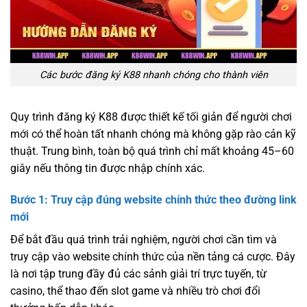
Các bước đăng ký K88 nhanh chóng cho thành viên
Quy trình đăng ký K88 được thiết kế tối giản để người chơi
mới có thể hoàn tất nhanh chóng mà không gặp rào cản kỹ
thuật. Trung bình, toàn bộ quá trình chỉ mất khoảng 45–60
giây nếu thông tin được nhập chính xác.
Bước 1: Truy cập đúng website chính thức theo đường link
mới
Để bắt đầu quá trình trải nghiệm, người chơi cần tìm và
truy cập vào website chính thức của nền tảng cá cược. Đây
là nơi tập trung đầy đủ các sảnh giải trí trực tuyến, từ
casino, thể thao đến slot game và nhiều trò chơi đổi