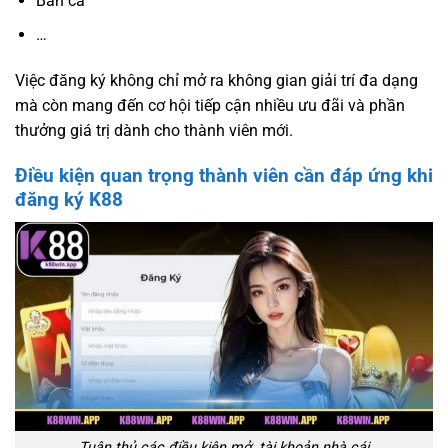
Bắn cá
…
Việc đăng ký không chỉ mở ra không gian giải trí đa dạng
mà còn mang đến cơ hội tiếp cận nhiều ưu đãi và phần
thưởng giá trị dành cho thành viên mới.
Điều kiện quan trọng thành viên cần đáp ứng khi
đăng ký K88
Tuân thủ các điều kiện mở tài khoản nhà cái