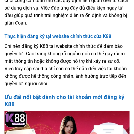
chơi cũng cần tuân thủ các quy định liên quan đến tư cách
sử dụng dịch vụ. Việc đáp ứng đầy đủ điều kiện ngay từ
đầu giúp quá trình trải nghiệm diễn ra ổn định và không bị
gián đoạn.
Thực hiện đăng ký tại website chính thức của K88
Chỉ nên đăng ký K88 tại website chính thức để đảm bảo
quyền lợi. Các trang không rõ nguồn gốc có thể gây rủi ro
mất thông tin hoặc không được hỗ trợ khi xảy ra sự cố.
Việc truy cập sai địa chỉ còn có thể dẫn đến việc tài khoản
không được hệ thống công nhận, ảnh hưởng trực tiếp đến
quyền lợi người chơi.
Ưu đãi nổi bật dành cho tài khoản mới đăng ký
K88