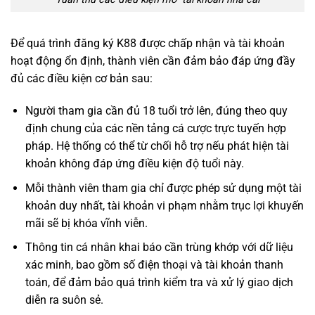
Để quá trình đăng ký K88 được chấp nhận và tài khoản
hoạt động ổn định, thành viên cần đảm bảo đáp ứng đầy
đủ các điều kiện cơ bản sau:
Người tham gia cần đủ 18 tuổi trở lên, đúng theo quy
định chung của các nền tảng cá cược trực tuyến hợp
pháp. Hệ thống có thể từ chối hỗ trợ nếu phát hiện tài
khoản không đáp ứng điều kiện độ tuổi này.
Mỗi thành viên tham gia chỉ được phép sử dụng một tài
khoản duy nhất, tài khoản vi phạm nhằm trục lợi khuyến
mãi sẽ bị khóa vĩnh viễn.
Thông tin cá nhân khai báo cần trùng khớp với dữ liệu
xác minh, bao gồm số điện thoại và tài khoản thanh
toán, để đảm bảo quá trình kiểm tra và xử lý giao dịch
diễn ra suôn sẻ.