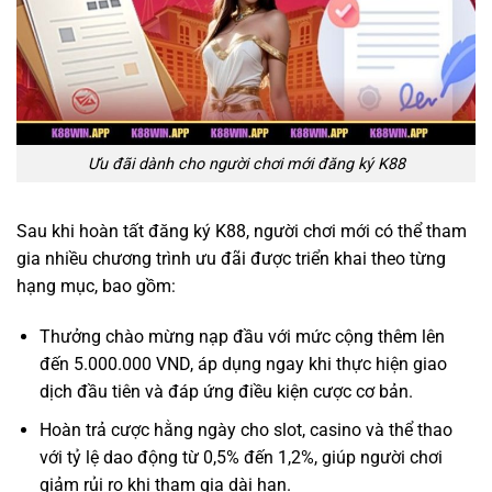
Ưu đãi dành cho người chơi mới đăng ký K88
Sau khi hoàn tất đăng ký K88, người chơi mới có thể tham
gia nhiều chương trình ưu đãi được triển khai theo từng
hạng mục, bao gồm:
Thưởng chào mừng nạp đầu với mức cộng thêm lên
đến 5.000.000 VND, áp dụng ngay khi thực hiện giao
dịch đầu tiên và đáp ứng điều kiện cược cơ bản.
Hoàn trả cược hằng ngày cho slot, casino và thể thao
với tỷ lệ dao động từ 0,5% đến 1,2%, giúp người chơi
giảm rủi ro khi tham gia dài hạn.