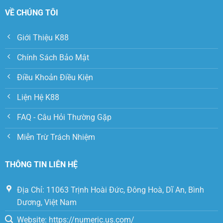
VỀ CHÚNG TÔI
Giới Thiệu K88
Chính Sách Bảo Mật
Điều Khoản Điều Kiện
Liện Hệ K88
FAQ - Câu Hỏi Thường Gặp
Miễn Trừ Trách Nhiệm
THÔNG TIN LIÊN HỆ
Địa Chỉ: 11063 Trịnh Hoài Đức, Đông Hoà, Dĩ An, Bình
Dương, Việt Nam
Website: https://numeric.us.com/