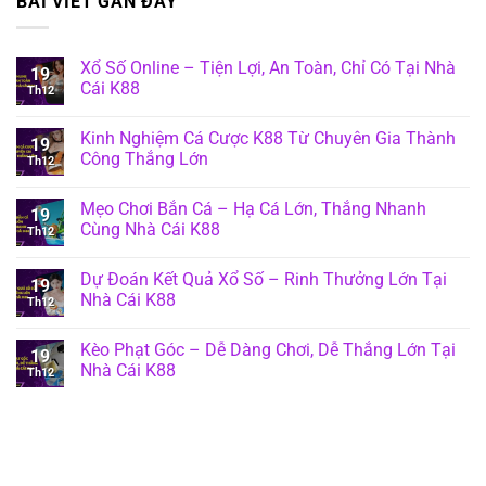
BÀI VIẾT GẦN ĐÂY
Xổ Số Online – Tiện Lợi, An Toàn, Chỉ Có Tại Nhà
19
Cái K88
Th12
Kinh Nghiệm Cá Cược K88 Từ Chuyên Gia Thành
19
Công Thắng Lớn
Th12
Mẹo Chơi Bắn Cá – Hạ Cá Lớn, Thắng Nhanh
19
Cùng Nhà Cái K88
Th12
Dự Đoán Kết Quả Xổ Số – Rinh Thưởng Lớn Tại
19
Nhà Cái K88
Th12
Kèo Phạt Góc – Dễ Dàng Chơi, Dễ Thắng Lớn Tại
19
Nhà Cái K88
Th12