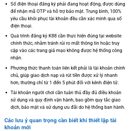
Số điện thoại đăng ký phải đang hoạt động, được dùng
để nhận mã OTP và hỗ trợ bảo mật. Trung bình, 100%
yêu cầu khôi phục tài khoản đều cần xác minh qua số
điện thoại.
Quá trình đăng ký K88 cần thực hiện đúng tại website
chính thức, nhằm tránh rủi ro mất thông tin hoặc truy
cập vào các trang giả mạo không được hệ thống công
nhận.
Phương thức thanh toán liên kết phải là tài khoản chính
chủ, giúp giao dịch nạp và rút tiền được xử lý nhanh
hơn, thường chỉ từ 1 đến 5 phút đối với kênh điện tử.
Tài khoản người chơi cần tuân thủ đầy đủ điều khoản
sử dụng và quy định vận hành, bao gồm quy tắc giao
dịch, bảo mật và sử dụng ưu đãi do hệ thống ban hành.
Các lưu ý quan trọng cần biết khi thiết lập tài
khoản mới