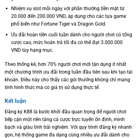
Nhiệm vụ slot mỗi ngày với phần thưởng tiền mặt từ
20.000 đến 200.000 VND, áp dụng cho các tựa game
phổ biến như Fortune Tiger và Dragon Gold.
Ưu đãi hoàn tiền cuối tuần dành cho người chơi có tổng
cược cao, mức hoàn trả tối đa có thể đạt 3.000.000
VND tùy hạng mục.
Theo thống kê, hơn 70% người chơi mới tận dụng ít nhất
một chương trình ưu đãi trong tuần đầu tiên sau khi tạo tài
khoản. Điều này cho thấy các gói thưởng không chỉ mang
tính hình thức mà có giá trị sử dụng thực tế.
Kết luận
Đăng ký K88 là bước khởi đầu quan trọng để người chơi
tiếp cận một nền tảng cá cược trực tuyến ổn định, minh
bạch và giàu tính trải nghiệm. Với quy trình đăng ký nhanh
gọn, hệ thống game đa dạng cùng nhiều ưu đãi dành cho